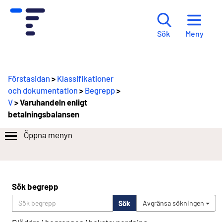
Meny
Sök
Förstasidan
>
Klassifikationer
och dokumentation
>
Begrepp
>
V
> Varuhandeln enligt
betalningsbalansen
Öppna menyn
Sök begrepp
Sök
Avgränsa sökningen