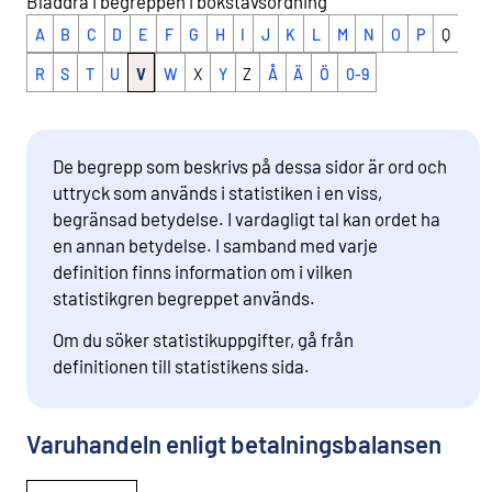
Bläddra i begreppen i bokstavsordning
A
B
C
D
E
F
G
H
I
J
K
L
M
N
O
P
Q
R
S
T
U
V
W
X
Y
Z
Å
Ä
Ö
0-9
De begrepp som beskrivs på dessa sidor är ord och
uttryck som används i statistiken i en viss,
begränsad betydelse. I vardagligt tal kan ordet ha
en annan betydelse. I samband med varje
definition finns information om i vilken
statistikgren begreppet används.
Om du söker statistikuppgifter, gå från
definitionen till statistikens sida.
Varuhandeln enligt betalningsbalansen