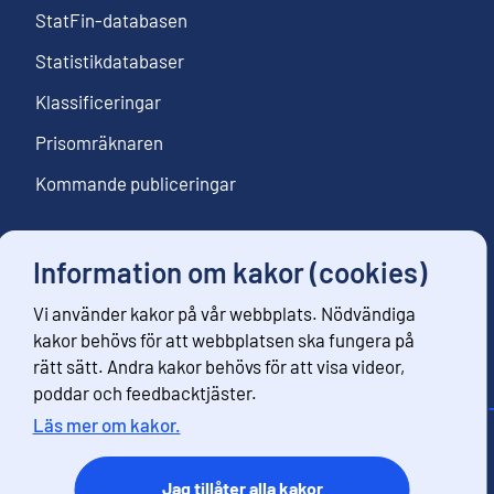
StatFin-databasen
Statistikdatabaser
Klassificeringar
Prisomräknaren
Kommande publiceringar
Information om kakor (cookies)
Följ oss
Vi använder kakor på vår webbplats. Nödvändiga
Beställ nyhetsbrev
kakor behövs för att webbplatsen ska fungera på
rätt sätt. Andra kakor behövs för att visa videor,
poddar och feedbacktjäster.
Läs mer om kakor.
Kontaktinformation
Respons
Jag tillåter alla kakor