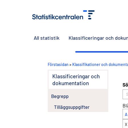
All statistik
Klassificeringar och dok
Förstasidan
>
Klassifikationer och dokument
Klassificeringar och
dokumentation
Sö
Begrepp
Bl
Tilläggsuppgifter
A
X