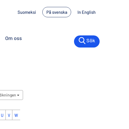
Suomeksi
På svenska
In English
Om oss
Sök
sökningen
U
V
W