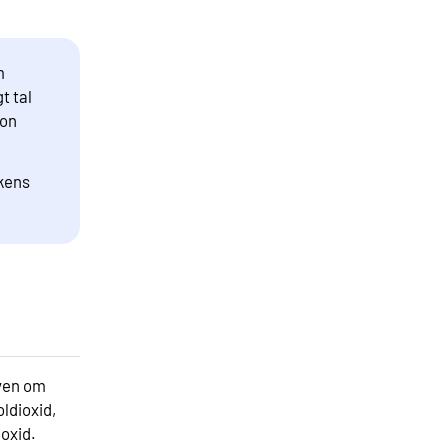
m
t tal
ion
ikens
Även om
oldioxid,
ioxid.