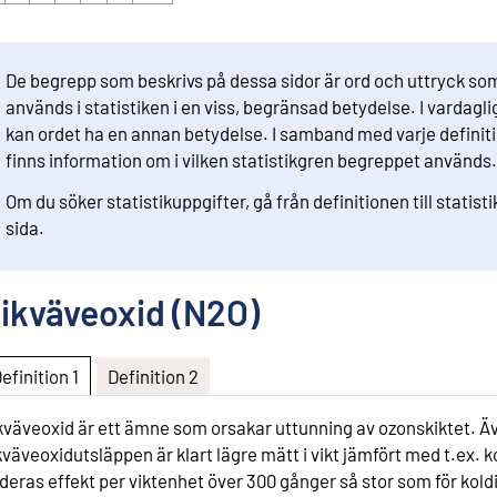
De begrepp som beskrivs på dessa sidor är ord och uttryck so
används i statistiken i en viss, begränsad betydelse. I vardaglig
kan ordet ha en annan betydelse. I samband med varje definit
finns information om i vilken statistikgren begreppet används.
Om du söker statistikuppgifter, gå från definitionen till statist
sida.
ikväveoxid (N2O)
Definition 1
Definition 2
kväveoxid är ett ämne som orsakar uttunning av ozonskiktet. 
kväveoxidutsläppen är klart lägre mätt i vikt jämfört med t.ex. k
 deras effekt per viktenhet över 300 gånger så stor som för kold