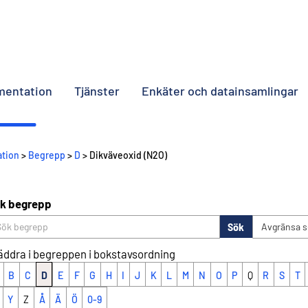
umentation
Tjänster
Enkäter och datainsamlingar
ation
>
Begrepp
>
D
> Dikväveoxid (N2O)
k begrepp
Sök
Avgränsa 
äddra i begreppen i bokstavsordning
B
C
D
E
F
G
H
I
J
K
L
M
N
O
P
Q
R
S
T
Y
Z
Å
Ä
Ö
0-9