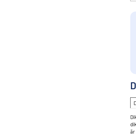
D
Di
di
är