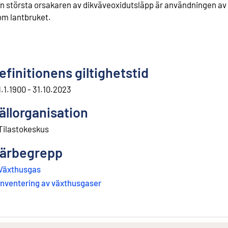
n största orsakaren av dikväveoxidutsläpp är användningen av
om lantbruket.
efinitionens giltighetstid
1.1.1900 - 31.10.2023
ällorganisation
Tilastokeskus
ärbegrepp
Växthusgas
Inventering av växthusgaser