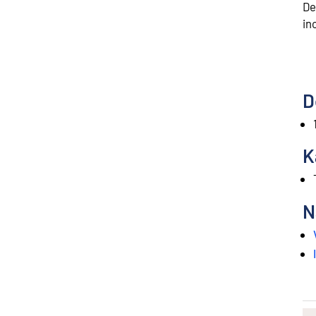
De
in
D
K
N