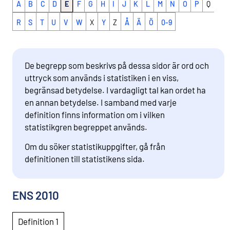
A
B
C
D
E
F
G
H
I
J
K
L
M
N
O
P
Q
R
S
T
U
V
W
X
Y
Z
Å
Ä
Ö
0-9
De begrepp som beskrivs på dessa sidor är ord och
uttryck som används i statistiken i en viss,
begränsad betydelse. I vardagligt tal kan ordet ha
en annan betydelse. I samband med varje
definition finns information om i vilken
statistikgren begreppet används.
Om du söker statistikuppgifter, gå från
definitionen till statistikens sida.
ENS 2010
Definition 1