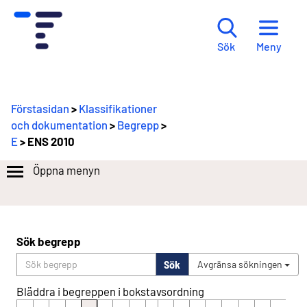
Meny
Sök
Förstasidan
>
Klassifikationer
och dokumentation
>
Begrepp
>
E
> ENS 2010
Öppna menyn
Sök begrepp
Sök
Avgränsa sökningen
Bläddra i begreppen i bokstavsordning