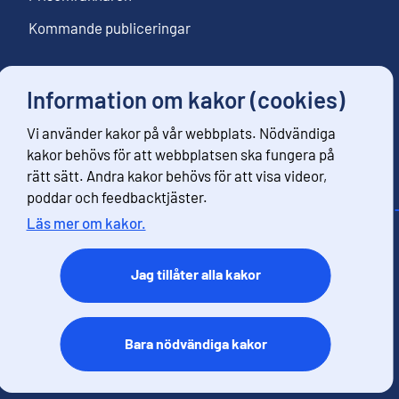
Kommande publiceringar
Information om kakor (cookies)
Följ oss
Vi använder kakor på vår webbplats. Nödvändiga
Beställ nyhetsbrev
kakor behövs för att webbplatsen ska fungera på
rätt sätt. Andra kakor behövs för att visa videor,
poddar och feedbacktjäster.
Läs mer om kakor.
Kontaktinformation
Respons
Jag tillåter alla kakor
Användarvillkor
Dataskydd
Tillgänglihet
Bara nödvändiga kakor
Information om webbplatsen
Kakor