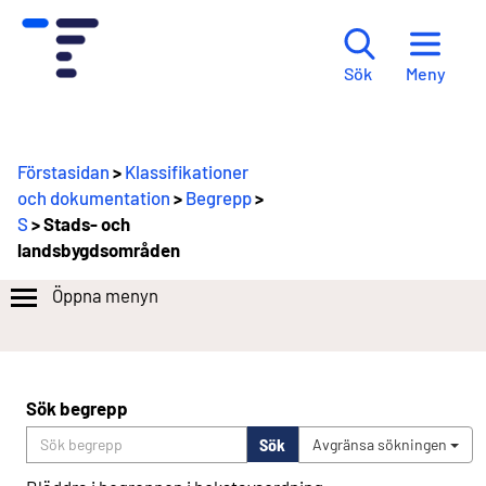
Meny
Sök
Förstasidan
>
Klassifikationer
och dokumentation
>
Begrepp
>
S
> Stads- och
landsbygdsområden
Öppna menyn
Sök begrepp
Sök
Avgränsa sökningen