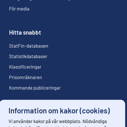
För media
Hitta snabbt
StatFin-databasen
Statistikdatabaser
Klassificeringar
Prisomräknaren
Kommande publiceringar
Information om kakor (cookies)
Följ oss
Vi använder kakor på vår webbplats. Nödvändiga
Beställ nyhetsbrev