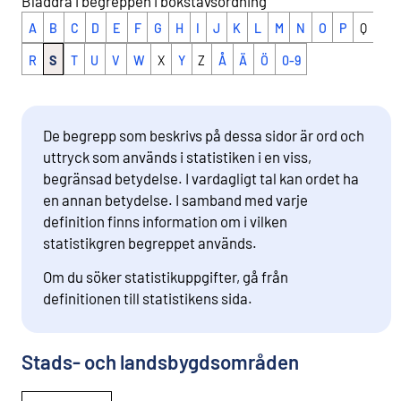
Bläddra i begreppen i bokstavsordning
A
B
C
D
E
F
G
H
I
J
K
L
M
N
O
P
Q
R
S
T
U
V
W
X
Y
Z
Å
Ä
Ö
0-9
De begrepp som beskrivs på dessa sidor är ord och
uttryck som används i statistiken i en viss,
begränsad betydelse. I vardagligt tal kan ordet ha
en annan betydelse. I samband med varje
definition finns information om i vilken
statistikgren begreppet används.
Om du söker statistikuppgifter, gå från
definitionen till statistikens sida.
Stads- och landsbygdsområden