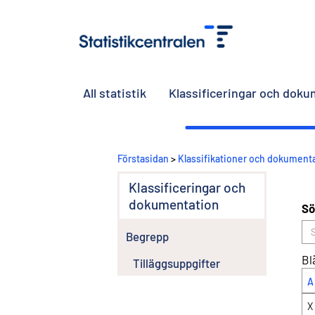
All statistik
Klassificeringar och dok
Förstasidan
>
Klassifikationer och dokument
Klassificeringar och
dokumentation
Sö
Begrepp
Bl
Tilläggsuppgifter
A
X