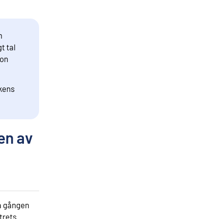
m
t tal
ion
ikens
en av
ta gången
trets