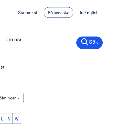
Suomeksi
På svenska
In English
Om oss
Sök
net
sökningen
U
V
W