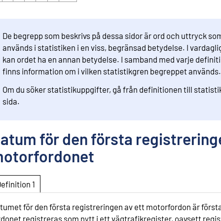
De begrepp som beskrivs på dessa sidor är ord och uttryck so
används i statistiken i en viss, begränsad betydelse. I vardaglig
kan ordet ha en annan betydelse. I samband med varje definit
finns information om i vilken statistikgren begreppet används.
Om du söker statistikuppgifter, gå från definitionen till statist
sida.
atum för den första registrering
otorfordonet
Definition 1
tumet för den första registreringen av ett motorfordon är förs
rdonet registreras som nytt i ett vägtrafikregister, oavsett regis