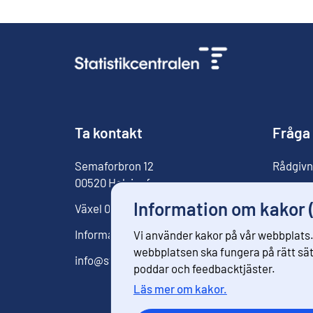
Ta kontakt
Fråga
Semaforbron
12
Rådgivn
00520
Helsingfors
För med
Information om kakor 
Växel
029 551 1000
Informationstjänst
029 551 2220
Vi använder kakor på vår webbplats.
webbplatsen ska fungera på rätt sätt
info@stat.fi
poddar och feedbacktjäster.
Läs mer om kakor.