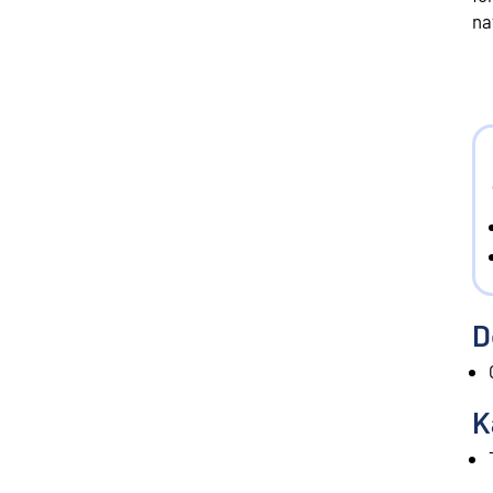
na
D
K