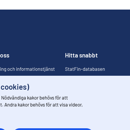
 oss
Hitta snabbt
ing och informationstjänst
StatFin-databasen
ia
Statistikdatabaser
(cookies)
Klassificeringar
 Nödvändiga kakor behövs för att
Prisomräknaren
. Andra kakor behövs för att visa videor,
Kommande publiceringar