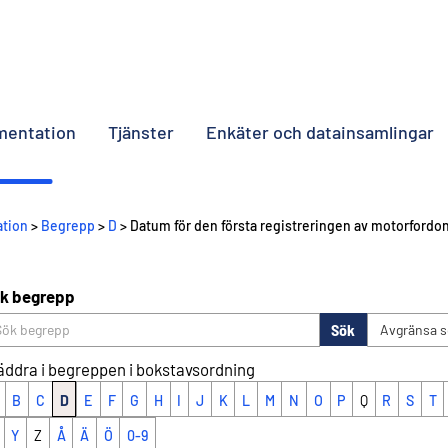
umentation
Tjänster
Enkäter och datainsamlingar
ation
>
Begrepp
>
D
> Datum för den första registreringen av motorfordo
k begrepp
Sök
Avgränsa 
äddra i begreppen i bokstavsordning
B
C
D
E
F
G
H
I
J
K
L
M
N
O
P
Q
R
S
T
Y
Z
Å
Ä
Ö
0-9