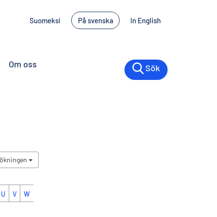
Suomeksi
På svenska
In English
Om oss
Sök
sökningen
U
V
W