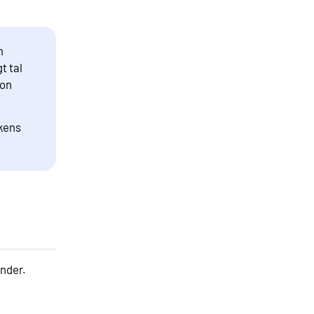
m
t tal
ion
ikens
onder.