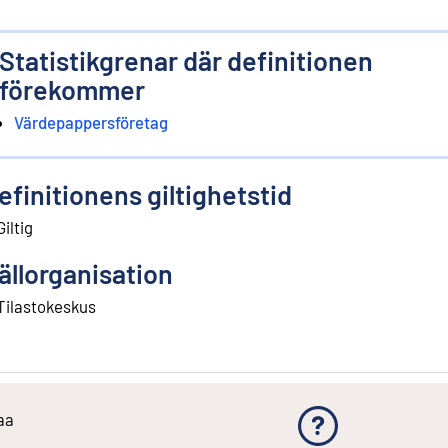
Statistikgrenar där definitionen
förekommer
Värdepappersföretag
efinitionens giltighetstid
Giltig
ällorganisation
Tilastokeskus
aa