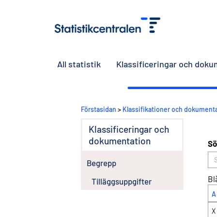
All statistik
Klassificeringar och dok
Förstasidan
>
Klassifikationer och dokument
Klassificeringar och
dokumentation
Sö
Begrepp
Bl
Tilläggsuppgifter
A
X