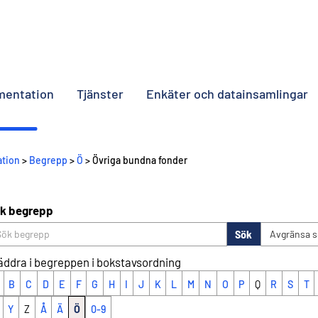
umentation
Tjänster
Enkäter och datainsamlingar
ation
>
Begrepp
>
Ö
> Övriga bundna fonder
k begrepp
Sök
Avgränsa 
äddra i begreppen i bokstavsordning
B
C
D
E
F
G
H
I
J
K
L
M
N
O
P
Q
R
S
T
Y
Z
Å
Ä
Ö
0-9