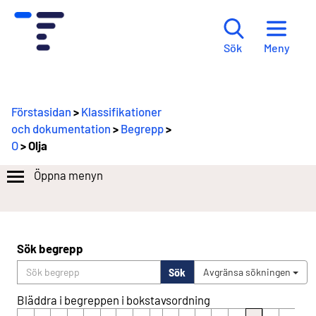
Meny
Sök
Förstasidan
>
Klassifikationer
och dokumentation
>
Begrepp
>
O
> Olja
Öppna menyn
Sök begrepp
Sök
Avgränsa sökningen
Bläddra i begreppen i bokstavsordning