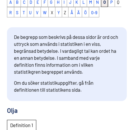
A
B
C
D
E
F
G
H
I
J
K
L
M
N
O
P
Q
R
S
T
U
V
W
X
Y
Z
Å
Ä
Ö
0-9
De begrepp som beskrivs på dessa sidor är ord och
uttryck som används i statistiken i en viss,
begränsad betydelse. I vardagligt tal kan ordet ha
en annan betydelse. I samband med varje
definition finns information om i vilken
statistikgren begreppet används.
Om du söker statistikuppgifter, gå från
definitionen till statistikens sida.
Olja
Definition 1