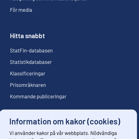
För media
Hitta snabbt
StatFin-databasen
Statistikdatabaser
Klassificeringar
Prisomräknaren
Kommande publiceringar
Information om kakor (cookies)
Följ oss
Vi använder kakor på vår webbplats. Nödvändiga
Beställ nyhetsbrev