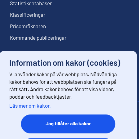
Statistikdatabaser
Klassificeringar
Prisomräknaren
Kommande publiceringar
Information om kakor (cookies)
Följ oss
Vi använder kakor på vår webbplats. Nödvändiga
Beställ nyhetsbrev
kakor behövs för att webbplatsen ska fungera på
rätt sätt. Andra kakor behövs för att visa videor,
poddar och feedbacktjäster.
Läs mer om kakor.
Kontaktinformation
Respons
Jag tillåter alla kakor
Användarvillkor
Dataskydd