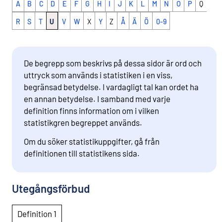
A
B
C
D
E
F
G
H
I
J
K
L
M
N
O
P
Q
R
S
T
U
V
W
X
Y
Z
Å
Ä
Ö
0-9
De begrepp som beskrivs på dessa sidor är ord och
uttryck som används i statistiken i en viss,
begränsad betydelse. I vardagligt tal kan ordet ha
en annan betydelse. I samband med varje
definition finns information om i vilken
statistikgren begreppet används.
Om du söker statistikuppgifter, gå från
definitionen till statistikens sida.
Utegångsförbud
Definition 1