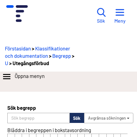
Meny
Sök
Förstasidan
>
Klassifikationer
och dokumentation
>
Begrepp
>
U
> Utegångsförbud
Öppna menyn
Sök begrepp
Sök
Avgränsa sökningen
Bläddra i begreppen i bokstavsordning