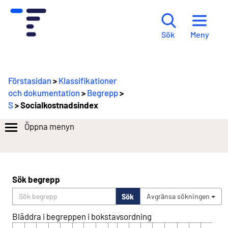
Meny
Sök
Förstasidan
>
Klassifikationer
och dokumentation
>
Begrepp
>
S
> Socialkostnadsindex
Öppna menyn
Sök begrepp
Sök
Avgränsa sökningen
Bläddra i begreppen i bokstavsordning