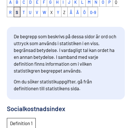
A
B
C
D
E
F
G
H
I
J
K
L
M
N
O
P
Q
R
S
T
U
V
W
X
Y
Z
Å
Ä
Ö
0-9
De begrepp som beskrivs på dessa sidor är ord och
uttryck som används i statistiken i en viss,
begränsad betydelse. I vardagligt tal kan ordet ha
en annan betydelse. I samband med varje
definition finns information om i vilken
statistikgren begreppet används.
Om du söker statistikuppgifter, gå från
definitionen till statistikens sida.
Socialkostnadsindex
Definition 1