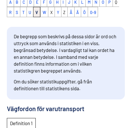
A
B
C
D
E
F
G
H
I
J
K
L
M
N
O
P
Q
R
S
T
U
V
W
X
Y
Z
Å
Ä
Ö
0-9
De begrepp som beskrivs på dessa sidor är ord och
uttryck som används i statistiken i en viss,
begränsad betydelse. I vardagligt tal kan ordet ha
en annan betydelse. I samband med varje
definition finns information om i vilken
statistikgren begreppet används.
Om du söker statistikuppgifter, gå från
definitionen till statistikens sida.
Vägfordon för varutransport
Definition 1