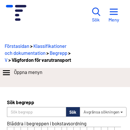
Meny
Sök
Förstasidan
>
Klassifikationer
och dokumentation
>
Begrepp
>
V
> Vägfordon för varutransport
Öppna menyn
Sök begrepp
Sök
Avgränsa sökningen
Bläddra i begreppen i bokstavsordning