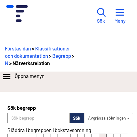
Meny
Sök
Förstasidan
>
Klassifikationer
och dokumentation
>
Begrepp
>
N
> Nätverksrelation
Öppna menyn
Sök begrepp
Sök
Avgränsa sökningen
Bläddra i begreppen i bokstavsordning