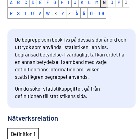
A
B
C
D
E
F
G
H
I
J
K
L
M
N
O
P
Q
R
S
T
U
V
W
X
Y
Z
Å
Ä
Ö
0-9
De begrepp som beskrivs på dessa sidor är ord och
uttryck som används i statistiken i en viss,
begränsad betydelse. I vardagligt tal kan ordet ha
en annan betydelse. I samband med varje
definition finns information om i vilken
statistikgren begreppet används.
Om du söker statistikuppgifter, gå från
definitionen till statistikens sida.
Nätverksrelation
Definition 1