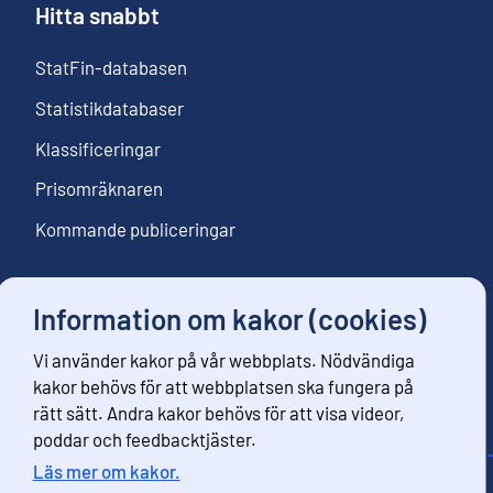
Hitta snabbt
StatFin-databasen
Statistikdatabaser
Klassificeringar
Prisomräknaren
Kommande publiceringar
Information om kakor (cookies)
Följ oss
Vi använder kakor på vår webbplats. Nödvändiga
Beställ nyhetsbrev
kakor behövs för att webbplatsen ska fungera på
rätt sätt. Andra kakor behövs för att visa videor,
poddar och feedbacktjäster.
Läs mer om kakor.