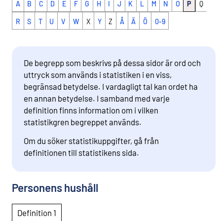
A
B
C
D
E
F
G
H
I
J
K
L
M
N
O
P
Q
R
S
T
U
V
W
X
Y
Z
Å
Ä
Ö
0-9
De begrepp som beskrivs på dessa sidor är ord och
uttryck som används i statistiken i en viss,
begränsad betydelse. I vardagligt tal kan ordet ha
en annan betydelse. I samband med varje
definition finns information om i vilken
statistikgren begreppet används.
Om du söker statistikuppgifter, gå från
definitionen till statistikens sida.
Personens hushåll
Definition 1