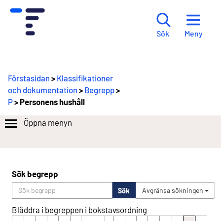
Meny
Sök
Förstasidan
>
Klassifikationer
och dokumentation
>
Begrepp
>
P
> Personens hushåll
Öppna menyn
Sök begrepp
Sök
Avgränsa sökningen
Bläddra i begreppen i bokstavsordning