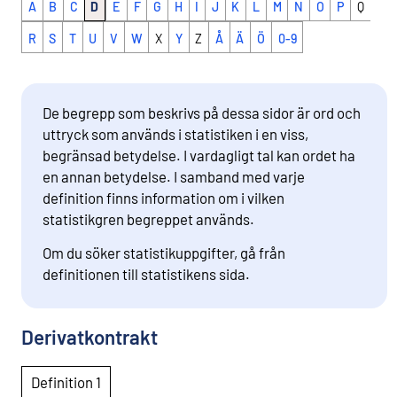
A
B
C
D
E
F
G
H
I
J
K
L
M
N
O
P
Q
R
S
T
U
V
W
X
Y
Z
Å
Ä
Ö
0-9
De begrepp som beskrivs på dessa sidor är ord och
uttryck som används i statistiken i en viss,
begränsad betydelse. I vardagligt tal kan ordet ha
en annan betydelse. I samband med varje
definition finns information om i vilken
statistikgren begreppet används.
Om du söker statistikuppgifter, gå från
definitionen till statistikens sida.
Derivatkontrakt
Definition 1