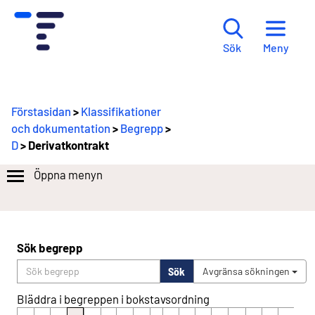
Meny
Sök
Förstasidan
>
Klassifikationer
och dokumentation
>
Begrepp
>
D
> Derivatkontrakt
Öppna menyn
Sök begrepp
Sök
Avgränsa sökningen
Bläddra i begreppen i bokstavsordning