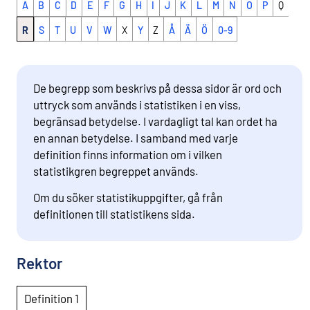
A
B
C
D
E
F
G
H
I
J
K
L
M
N
O
P
Q
R
S
T
U
V
W
X
Y
Z
Å
Ä
Ö
0-9
De begrepp som beskrivs på dessa sidor är ord och
uttryck som används i statistiken i en viss,
begränsad betydelse. I vardagligt tal kan ordet ha
en annan betydelse. I samband med varje
definition finns information om i vilken
statistikgren begreppet används.
Om du söker statistikuppgifter, gå från
definitionen till statistikens sida.
Rektor
Definition 1