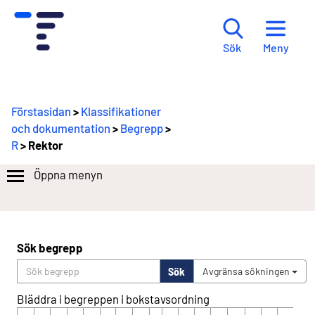
Meny
Sök
Förstasidan
>
Klassifikationer
och dokumentation
>
Begrepp
>
R
> Rektor
Öppna menyn
Sök begrepp
Sök
Avgränsa sökningen
Bläddra i begreppen i bokstavsordning