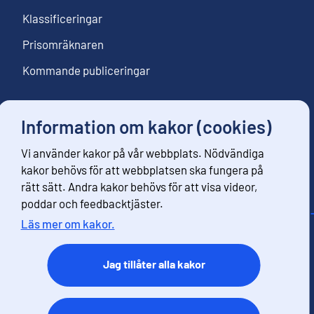
Klassificeringar
Prisomräknaren
Kommande publiceringar
Information om kakor (cookies)
Följ oss
Vi använder kakor på vår webbplats. Nödvändiga
Beställ nyhetsbrev
kakor behövs för att webbplatsen ska fungera på
rätt sätt. Andra kakor behövs för att visa videor,
poddar och feedbacktjäster.
Läs mer om kakor.
Kontaktinformation
Respons
Jag tillåter alla kakor
Användarvillkor
Dataskydd
Tillgänglihet