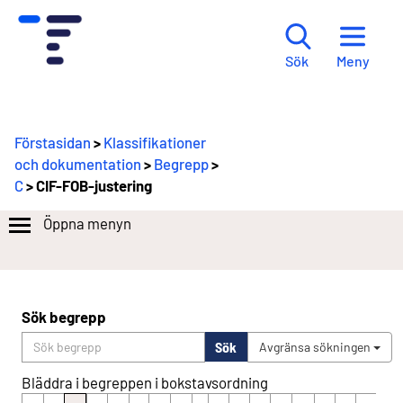
Meny
Sök
Förstasidan
>
Klassifikationer
och dokumentation
>
Begrepp
>
C
> CIF-FOB-justering
Öppna menyn
Sök begrepp
Sök
Avgränsa sökningen
Bläddra i begreppen i bokstavsordning