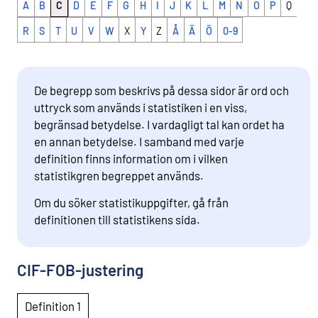
A
B
C
D
E
F
G
H
I
J
K
L
M
N
O
P
Q
R
S
T
U
V
W
X
Y
Z
Å
Ä
Ö
0-9
De begrepp som beskrivs på dessa sidor är ord och
uttryck som används i statistiken i en viss,
begränsad betydelse. I vardagligt tal kan ordet ha
en annan betydelse. I samband med varje
definition finns information om i vilken
statistikgren begreppet används.
Om du söker statistikuppgifter, gå från
definitionen till statistikens sida.
CIF-FOB-justering
Definition 1