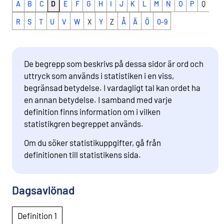
A
B
C
D
E
F
G
H
I
J
K
L
M
N
O
P
Q
R
S
T
U
V
W
X
Y
Z
Å
Ä
Ö
0-9
De begrepp som beskrivs på dessa sidor är ord och
uttryck som används i statistiken i en viss,
begränsad betydelse. I vardagligt tal kan ordet ha
en annan betydelse. I samband med varje
definition finns information om i vilken
statistikgren begreppet används.
Om du söker statistikuppgifter, gå från
definitionen till statistikens sida.
Dagsavlönad
Definition 1