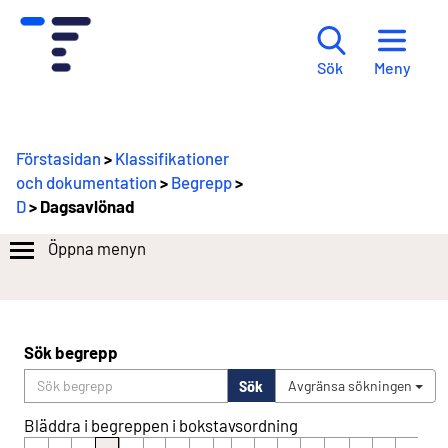
Meny
Sök
Förstasidan
>
Klassifikationer
och dokumentation
>
Begrepp
>
D
> Dagsavlönad
Öppna menyn
Sök begrepp
Sök
Avgränsa sökningen
Bläddra i begreppen i bokstavsordning