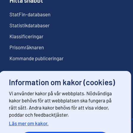
Hitta snabbt
StatFin-databasen
Statistikdatabaser
Klassificeringar
Prisomräknaren
Kommande publiceringar
Information om kakor (cookies)
Följ oss
Vi använder kakor på vår webbplats. Nödvändiga
Beställ nyhetsbrev
kakor behövs för att webbplatsen ska fungera på
rätt sätt. Andra kakor behövs för att visa videor,
poddar och feedbacktjäster.
Läs mer om kakor.
Kontaktinformation