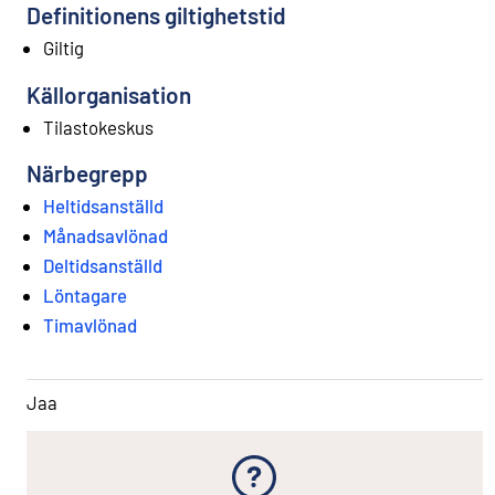
Definitionens giltighetstid
Giltig
Källorganisation
Tilastokeskus
Närbegrepp
Heltidsanställd
Månadsavlönad
Deltidsanställd
Löntagare
Timavlönad
Jaa