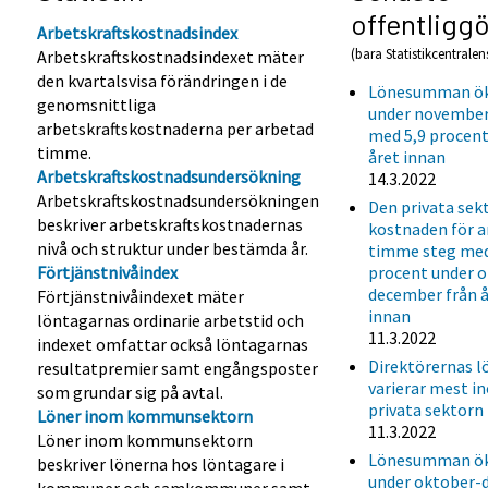
offentligg
Arbetskraftskostnadsindex
(bara Statistikcentralens
Arbetskraftskostnadsindexet mäter
den kvartalsvisa förändringen i de
Lönesumman ö
genomsnittliga
under november
arbetskraftskostnaderna per arbetad
med 5,9 procent
timme.
året innan
Arbetskraftskostnadsundersökning
14.3.2022
Arbetskraftskostnadsundersökningen
Den privata sek
beskriver arbetskraftskostnadernas
kostnaden för 
nivå och struktur under bestämda år.
timme steg med
Förtjänstnivåindex
procent under 
december från 
Förtjänstnivåindexet mäter
innan
löntagarnas ordinarie arbetstid och
11.3.2022
indexet omfattar också löntagarnas
Direktörernas l
resultatpremier samt engångsposter
varierar mest i
som grundar sig på avtal.
privata sektorn
Löner inom kommunsektorn
11.3.2022
Löner inom kommunsektorn
Lönesumman ö
beskriver lönerna hos löntagare i
under oktober-
kommuner och samkommuner samt