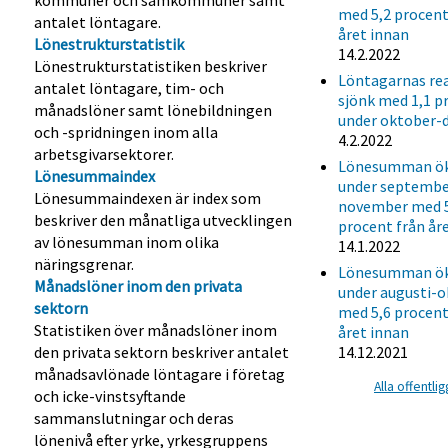
med 5,2 procent
antalet löntagare.
året innan
Lönestrukturstatistik
14.2.2022
Lönestrukturstatistiken beskriver
Löntagarnas re
antalet löntagare, tim- och
sjönk med 1,1 p
månadslöner samt lönebildningen
under oktober-
och -spridningen inom alla
4.2.2022
arbetsgivarsektorer.
Lönesumman ö
Lönesummaindex
under septembe
Lönesummaindexen är index som
november med 
beskriver den månatliga utvecklingen
procent från år
av lönesumman inom olika
14.1.2022
näringsgrenar.
Lönesumman ö
Månadslöner inom den privata
under augusti-
sektorn
med 5,6 procent
Statistiken över månadslöner inom
året innan
den privata sektorn beskriver antalet
14.12.2021
månadsavlönade löntagare i företag
Alla offentl
och icke-vinstsyftande
sammanslutningar och deras
lönenivå efter yrke, yrkesgruppens