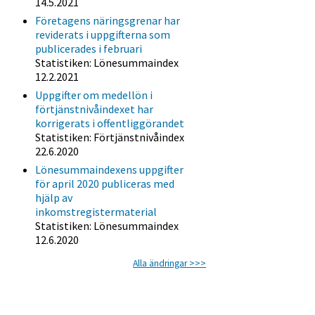
14.5.2021
Företagens näringsgrenar har
reviderats i uppgifterna som
publicerades i februari
Statistiken: Lönesummaindex
12.2.2021
Uppgifter om medellön i
förtjänstnivåindexet har
korrigerats i offentliggörandet
Statistiken: Förtjänstnivåindex
22.6.2020
Lönesummaindexens uppgifter
för april 2020 publiceras med
hjälp av
inkomstregistermaterial
Statistiken: Lönesummaindex
12.6.2020
Alla ändringar >>>