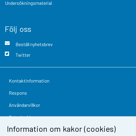
Undersökningsmaterial
Följ oss
Beställ nyhetsbrev
Twitter
Kontaktinformation
Respons
Användarvillkor
Dataskydd
Information om kakor (cookies)
Tillgänglighet