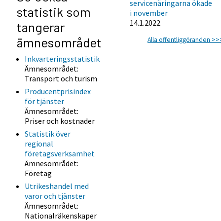
servicenäringarna ökade
statistik som
i november
14.1.2022
tangerar
ämnesområdet
Alla offentliggöranden >>
Inkvarteringsstatistik
Ämnesområdet:
Transport och turism
Producentprisindex
för tjänster
Ämnesområdet:
Priser och kostnader
Statistik över
regional
företagsverksamhet
Ämnesområdet:
Företag
Utrikeshandel med
varor och tjänster
Ämnesområdet:
Nationalräkenskaper