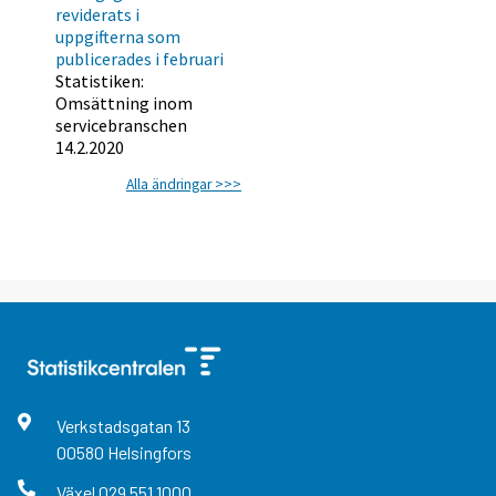
reviderats i
uppgifterna som
publicerades i februari
Statistiken:
Omsättning inom
servicebranschen
14.2.2020
Alla ändringar >>>
Verkstadsgatan
13
00580
Helsingfors
Växel
029 551 1000