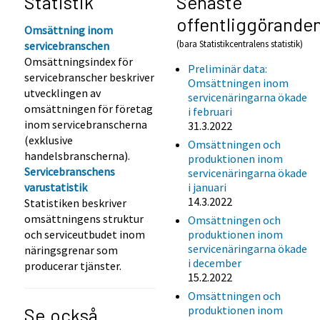
Statistik
Senaste
offentliggörande
Omsättning inom
(bara Statistikcentralens statistik)
servicebranschen
Omsättningsindex för
Preliminär data:
servicebranscher beskriver
Omsättningen inom
utvecklingen av
servicenäringarna ökade
omsättningen för företag
i februari
inom servicebranscherna
31.3.2022
(exklusive
Omsättningen och
handelsbranscherna).
produktionen inom
Servicebranschens
servicenäringarna ökade
varustatistik
i januari
14.3.2022
Statistiken beskriver
omsättningens struktur
Omsättningen och
och serviceutbudet inom
produktionen inom
servicenäringarna ökade
näringsgrenar som
i december
producerar tjänster.
15.2.2022
Omsättningen och
produktionen inom
Se också