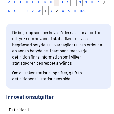
A
B
C
D
E
F
G
H
I
J
K
L
M
N
O
P
Q
R
S
T
U
V
W
X
Y
Z
Å
Ä
Ö
0-9
De begrepp som beskrivs på dessa sidor är ord och
uttryck som används i statistiken i en viss,
begränsad betydelse. I vardagligt tal kan ordet ha
en annan betydelse. I samband med varje
definition finns information om i vilken
statistikgren begreppet används.
Om du söker statistikuppgifter, gå från
definitionen till statistikens sida.
Innovationsutgifter
Definition 1