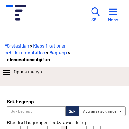
Meny
Sök
Förstasidan
>
Klassifikationer
och dokumentation
>
Begrepp
>
I
> Innovationsutgifter
Öppna menyn
Sök begrepp
Sök
Avgränsa sökningen
Bläddra i begreppen i bokstavsordning