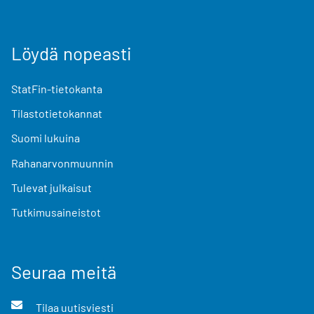
Löydä nopeasti
StatFin-tietokanta
Tilastotietokannat
Suomi lukuina
Rahanarvonmuunnin
Tulevat julkaisut
Tutkimusaineistot
Seuraa meitä
Tilaa uutisviesti