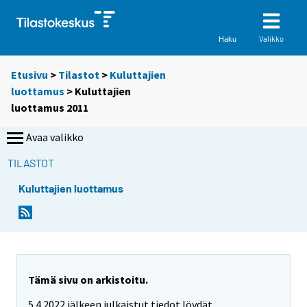
Valikko
Haku
Etusivu
>
Tilastot
>
Kuluttajien
luottamus
> Kuluttajien
luottamus 2011
Avaa valikko
TILASTOT
Kuluttajien luottamus
Tämä sivu on arkistoitu.
5.4.2022 jälkeen julkaistut tiedot löydät