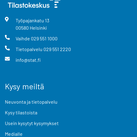
Työpajankatu
13
00580
Helsinki
Vaihde
029 551 1000
Tietopalvelu
029 551 2220
info@stat.fi
Kysy meiltä
Neuvonta ja tietopalvelu
Kysy tilastoista
Usein kysytyt kysymykset
Medialle