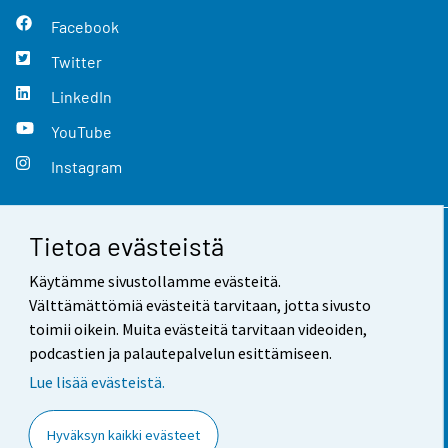
Facebook
Twitter
LinkedIn
YouTube
Instagram
Tietoa evästeistä
Yhteystiedot
Käytämme sivustollamme evästeitä.
Palaute
Välttämättömiä evästeitä tarvitaan, jotta sivusto
toimii oikein. Muita evästeitä tarvitaan videoiden,
Käyttöehdot
podcastien ja palautepalvelun esittämiseen.
Tietosuoja
Lue lisää evästeistä.
Saavutettavuus
Hyväksyn kaikki evästeet