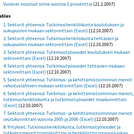
Vuokrat nousivat viime vuonna 2 prosenttia
(21.2.2007)
ables
1. Sektorit yhteensä: Tutkimushenkilökunta koulutuksen ja
sukupuolen mukaan sektoreittain (Excel)
(12.10.2007)
2. Sektorit yhteensä: Tutkimushenkilökunta tehtävien ja
sukupuolen mukaan sektoreittain (Excel)
(12.10.2007)
3. Sektorit yhteensä: Tutkimustyövuodet koulutuksen mukaan
sektoreittain (Excel)
(12.10.2007)
4. Sektorit yhteensä: Tutkimustyövuodet tehtävien mukaan
sektoreittain (Excel)
(12.10.2007)
5. Sektorit yhteensä: Tutkimus- ja kehittämistoiminnan menot
rahoituslähteen mukaan sektoreittain (Excel)
(12.10.2007)
6. Sektorit yhteensä: Tutkimus- ja kehittämistoiminnan menot,
tutkimushenkilökunta ja tutkimustyövuodet maakunnittain
(Excel)
(12.10.2007)
7. Sektorit yhteensä: Tutkimus- ja kehittämistoiminnan menot
seutukunnittain vuosina 2005 ja 2006 (Excel)
(12.10.2007)
8. Yritykset: Tutkimushenkilökunta, tutkimustyövuodet ja
tutkimusmenot toimialoittain ja henkilöstön suuruusluokan