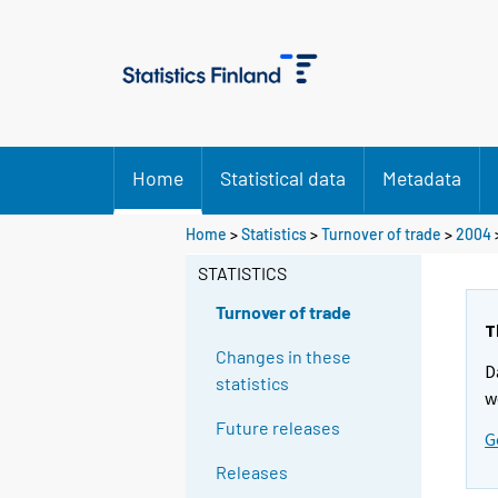
Home
Statistical data
Metadata
Home
>
Statistics
>
Turnover of trade
>
2004
STATISTICS
Turnover of trade
T
Changes in these
D
statistics
w
Future releases
G
Releases