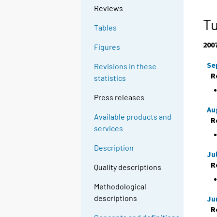
Reviews
Tu
Tables
200
Figures
Se
Revisions in these
R
statistics
Press releases
Au
Available products and
R
services
Description
Ju
R
Quality descriptions
Methodological
descriptions
Ju
R