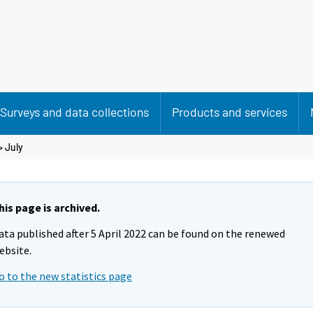
Surveys and data collections
Products and services
>
July
his page is archived.
ata published after 5 April 2022 can be found on the renewed
ebsite.
o to the new statistics page