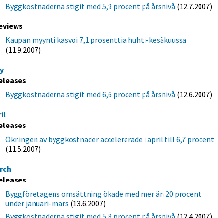
Byggkostnaderna stigit med 5,9 procent på årsnivå
(12.7.2007)
eviews
Kaupan myynti kasvoi 7,1 prosenttia huhti-kesäkuussa
(11.9.2007)
y
eleases
Byggkostnaderna stigit med 6,6 procent på årsnivå
(12.6.2007)
il
eleases
Ökningen av byggkostnader accelererade i april till 6,7 procent
(11.5.2007)
rch
eleases
Byggföretagens omsättning ökade med mer än 20 procent
under januari-mars
(13.6.2007)
Byggkostnaderna stigit med 5,8 procent på årsnivå
(12.4.2007)