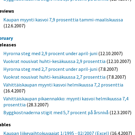
eviews
Kaupan myynti kasvoi 7,9 prosenttia tammi-maaliskuussa
(12.6.2007)
bruary
eleases
Hyrorna steg med 2,9 procent under april-juni
(12.10.2007)
Vuokrat nousivat huhti-kesäkuussa 2,9 prosenttia
(12.10.2007)
Hyrorna steg med 2,7 procent under april-juni
(7.8.2007)
Vuokrat nousivat huhti-kesäkuussa 2,7 prosenttia
(7.8.2007)
Vähittäiskaupan myynti kasvoi helmikuussa 7,2 prosenttia
(16.4.2007)
Vähittäiskaupan pikaennakko: myynti kasvoi helmikuussa 7,4
prosenttia
(28.3.2007)
Byggkostnaderna stigit med 5,7 procent på årsnivå
(12.3.2007)
ables
Kaupan liikevaihtokuvaajat 1/1995 - 02/2007 (Excel)
(16.4.2007)