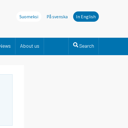
Suomeksi
På svenska
In English
News
About us
Search