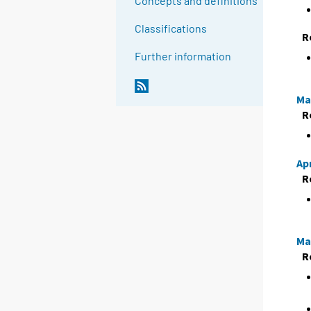
Concepts and definitions
Classifications
R
Further information
Ma
R
Apr
R
Ma
R