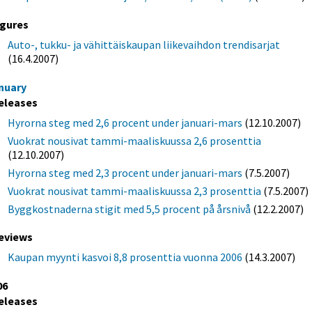
igures
Auto-, tukku- ja vähittäiskaupan liikevaihdon trendisarjat
(16.4.2007)
nuary
eleases
Hyrorna steg med 2,6 procent under januari-mars
(12.10.2007)
Vuokrat nousivat tammi-maaliskuussa 2,6 prosenttia
(12.10.2007)
Hyrorna steg med 2,3 procent under januari-mars
(7.5.2007)
Vuokrat nousivat tammi-maaliskuussa 2,3 prosenttia
(7.5.2007)
Byggkostnaderna stigit med 5,5 procent på årsnivå
(12.2.2007)
eviews
Kaupan myynti kasvoi 8,8 prosenttia vuonna 2006
(14.3.2007)
06
eleases