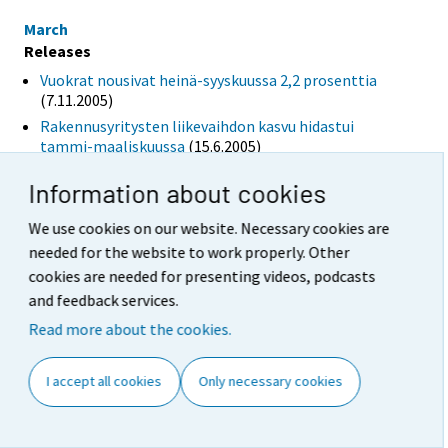
March
Releases
Vuokrat nousivat heinä-syyskuussa 2,2 prosenttia
(7.11.2005)
Rakennusyritysten liikevaihdon kasvu hidastui
tammi-maaliskuussa
(15.6.2005)
Reviews
Information about cookies
Koko kaupan myynti kasvoi 3,8 prosenttia tammi-
We use cookies on our website. Necessary cookies are
maaliskuussaKaupan pitkän aikavälin
suhdannekehitys
(13.5.2005)
needed for the website to work properly. Other
Rakennusyritysten liikevaihdon kasvu hidastui
cookies are needed for presenting videos, podcasts
tammi-maaliskuussa.
(15.6.2005)
and feedback services.
Read more about the cookies.
Tables
Rakentamisen liikevaihtoindeksi 2000=100 (Excel)
(15.6.2005)
I accept all cookies
Only necessary cookies
Figures
Arava-asuntojen vuokratasot 2005, 3. neljännes