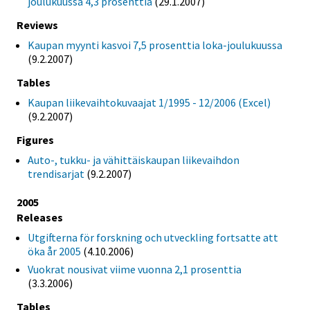
joulukuussa 4,3 prosenttia
(29.1.2007)
Reviews
Kaupan myynti kasvoi 7,5 prosenttia loka-joulukuussa
(9.2.2007)
Tables
Kaupan liikevaihtokuvaajat 1/1995 - 12/2006 (Excel)
(9.2.2007)
Figures
Auto-, tukku- ja vähittäiskaupan liikevaihdon
trendisarjat
(9.2.2007)
2005
Releases
Utgifterna för forskning och utveckling fortsatte att
öka år 2005
(4.10.2006)
Vuokrat nousivat viime vuonna 2,1 prosenttia
(3.3.2006)
Tables