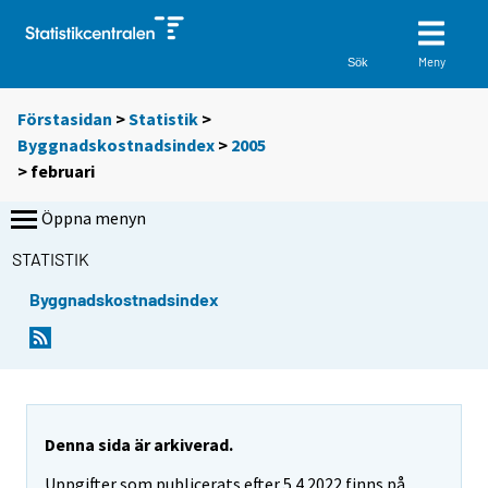
Meny
Sök
Förstasidan
>
Statistik
>
Byggnadskostnadsindex
>
2005
>
februari
Öppna menyn
STATISTIK
Byggnadskostnadsindex
Denna sida är arkiverad.
Uppgifter som publicerats efter 5.4.2022 finns på