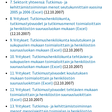
7. Sektorit yhteensä: Tutkimus- ja
kehittämistoiminnan menot seutukunnittain vuosina
2005 ja 2006 (Excel)
(12.10.2007)
8. Yritykset: Tutkimushenkilökunta,
tutkimustyövuodet ja tutkimusmenot toimialoittain
ja henkilöstön suuruusluokan mukaan (Excel)
(12.10.2007)
9. Yritykset: Tutkimushenkilökunta koulutuksen ja
sukupuolen mukaan toimialoittain ja henkilöstön
suuruusluokan mukaan (Excel)
(12.10.2007)
10. Yritykset: Tutkimushenkilökunta tehtävien ja
sukupuolen mukaan toimialoittain ja henkilöstön
suuruusluokan mukaan (Excel)
(12.10.2007)
11. Yritykset: Tutkimustyövuodet koulutuksen
mukaan toimialoittain ja henkilöstön
suuruusluokittain (Excel)
(12.10.2007)
12. Yritykset: Tutkimustyövuodet tehtävien mukaan
toimialoittain ja henkilöstön suuruusluokittain
(Excel)
(12.10.2007)
13. Yritykset: Tutkimus- ja kehittämistoiminnan
menot menolajeittain toimialan ja henkilöstön