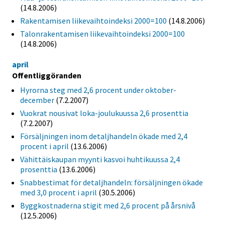
(14.8.2006)
Rakentamisen liikevaihtoindeksi 2000=100
(14.8.2006)
Talonrakentamisen liikevaihtoindeksi 2000=100
(14.8.2006)
april
Offentliggöranden
Hyrorna steg med 2,6 procent under oktober-
december
(7.2.2007)
Vuokrat nousivat loka-joulukuussa 2,6 prosenttia
(7.2.2007)
Försäljningen inom detaljhandeln ökade med 2,4
procent i april
(13.6.2006)
Vähittäiskaupan myynti kasvoi huhtikuussa 2,4
prosenttia
(13.6.2006)
Snabbestimat för detaljhandeln: försäljningen ökade
med 3,0 procent i april
(30.5.2006)
Byggkostnaderna stigit med 2,6 procent på årsnivå
(12.5.2006)