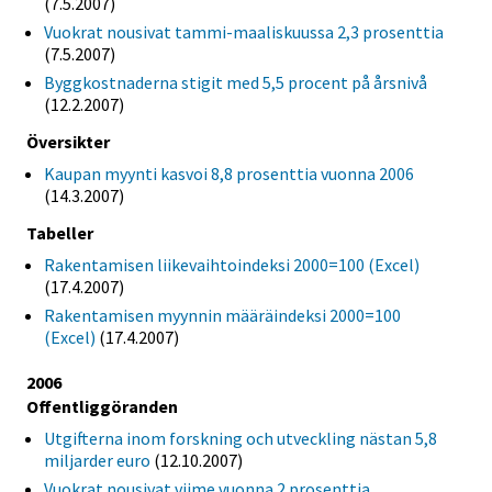
(7.5.2007)
Vuokrat nousivat tammi-maaliskuussa 2,3 prosenttia
(7.5.2007)
Byggkostnaderna stigit med 5,5 procent på årsnivå
(12.2.2007)
Översikter
Kaupan myynti kasvoi 8,8 prosenttia vuonna 2006
(14.3.2007)
Tabeller
Rakentamisen liikevaihtoindeksi 2000=100 (Excel)
(17.4.2007)
Rakentamisen myynnin määräindeksi 2000=100
(Excel)
(17.4.2007)
2006
Offentliggöranden
Utgifterna inom forskning och utveckling nästan 5,8
miljarder euro
(12.10.2007)
Vuokrat nousivat viime vuonna 2 prosenttia