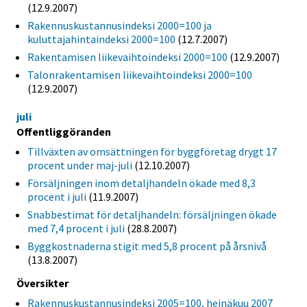
(12.9.2007)
Rakennuskustannusindeksi 2000=100 ja
kuluttajahintaindeksi 2000=100
(12.7.2007)
Rakentamisen liikevaihtoindeksi 2000=100
(12.9.2007)
Talonrakentamisen liikevaihtoindeksi 2000=100
(12.9.2007)
juli
Offentliggöranden
Tillväxten av omsättningen för byggföretag drygt 17
procent under maj-juli
(12.10.2007)
Försäljningen inom detaljhandeln ökade med 8,3
procent i juli
(11.9.2007)
Snabbestimat för detaljhandeln: försäljningen ökade
med 7,4 procent i juli
(28.8.2007)
Byggkostnaderna stigit med 5,8 procent på årsnivå
(13.8.2007)
Översikter
Rakennuskustannusindeksi 2005=100, heinäkuu 2007