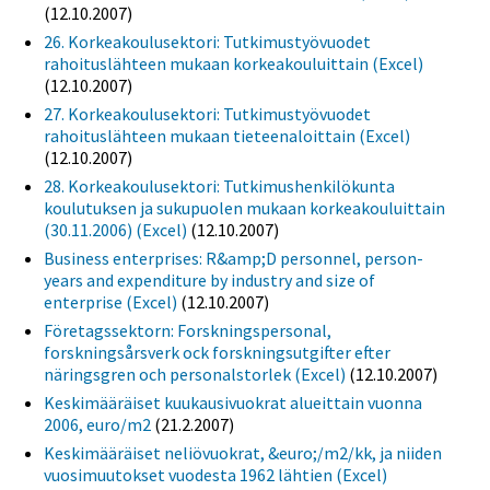
(12.10.2007)
26. Korkeakoulusektori: Tutkimustyövuodet
rahoituslähteen mukaan korkeakouluittain (Excel)
(12.10.2007)
27. Korkeakoulusektori: Tutkimustyövuodet
rahoituslähteen mukaan tieteenaloittain (Excel)
(12.10.2007)
28. Korkeakoulusektori: Tutkimushenkilökunta
koulutuksen ja sukupuolen mukaan korkeakouluittain
(30.11.2006) (Excel)
(12.10.2007)
Business enterprises: R&amp;D personnel, person-
years and expenditure by industry and size of
enterprise (Excel)
(12.10.2007)
Företagssektorn: Forskningspersonal,
forskningsårsverk ock forskningsutgifter efter
näringsgren och personalstorlek (Excel)
(12.10.2007)
Keskimääräiset kuukausivuokrat alueittain vuonna
2006, euro/m2
(21.2.2007)
Keskimääräiset neliövuokrat, &euro;/m2/kk, ja niiden
vuosimuutokset vuodesta 1962 lähtien (Excel)