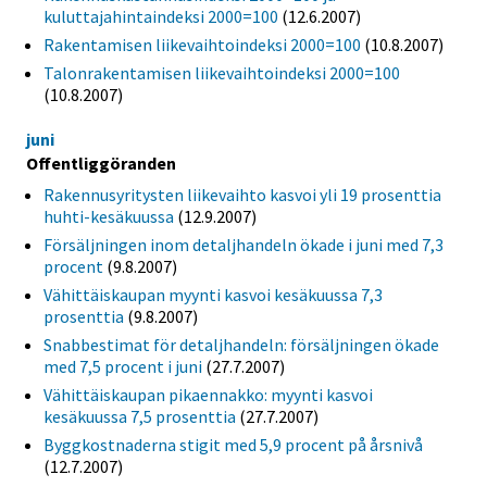
kuluttajahintaindeksi 2000=100
(12.6.2007)
Rakentamisen liikevaihtoindeksi 2000=100
(10.8.2007)
Talonrakentamisen liikevaihtoindeksi 2000=100
(10.8.2007)
juni
Offentliggöranden
Rakennusyritysten liikevaihto kasvoi yli 19 prosenttia
huhti-kesäkuussa
(12.9.2007)
Försäljningen inom detaljhandeln ökade i juni med 7,3
procent
(9.8.2007)
Vähittäiskaupan myynti kasvoi kesäkuussa 7,3
prosenttia
(9.8.2007)
Snabbestimat för detaljhandeln: försäljningen ökade
med 7,5 procent i juni
(27.7.2007)
Vähittäiskaupan pikaennakko: myynti kasvoi
kesäkuussa 7,5 prosenttia
(27.7.2007)
Byggkostnaderna stigit med 5,9 procent på årsnivå
(12.7.2007)