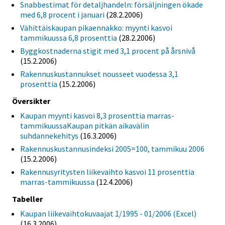
Snabbestimat för detaljhandeln: försäljningen ökade
med 6,8 procent i januari
(28.2.2006)
Vähittäiskaupan pikaennakko: myynti kasvoi
tammikuussa 6,8 prosenttia
(28.2.2006)
Byggkostnaderna stigit med 3,1 procent på årsnivå
(15.2.2006)
Rakennuskustannukset nousseet vuodessa 3,1
prosenttia
(15.2.2006)
Översikter
Kaupan myynti kasvoi 8,3 prosenttia marras-
tammikuussaKaupan pitkän aikavälin
suhdannekehitys
(16.3.2006)
Rakennuskustannusindeksi 2005=100, tammikuu 2006
(15.2.2006)
Rakennusyritysten liikevaihto kasvoi 11 prosenttia
marras-tammikuussa
(12.4.2006)
Tabeller
Kaupan liikevaihtokuvaajat 1/1995 - 01/2006 (Excel)
(16.3.2006)