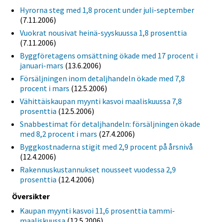
Hyrorna steg med 1,8 procent under juli-september
(7.11.2006)
Vuokrat nousivat heinä-syyskuussa 1,8 prosenttia
(7.11.2006)
Byggföretagens omsättning ökade med 17 procent i
januari-mars
(13.6.2006)
Försäljningen inom detaljhandeln ökade med 7,8
procent i mars
(12.5.2006)
Vähittäiskaupan myynti kasvoi maaliskuussa 7,8
prosenttia
(12.5.2006)
Snabbestimat för detaljhandeln: försäljningen ökade
med 8,2 procent i mars
(27.4.2006)
Byggkostnaderna stigit med 2,9 procent på årsnivå
(12.4.2006)
Rakennuskustannukset nousseet vuodessa 2,9
prosenttia
(12.4.2006)
Översikter
Kaupan myynti kasvoi 11,6 prosenttia tammi-
maaliskuussa
(12.5.2006)