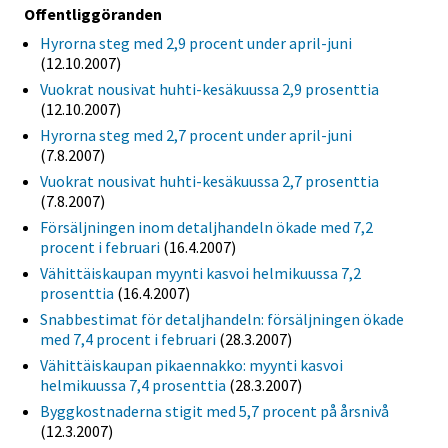
Offentliggöranden
Hyrorna steg med 2,9 procent under april-juni
(12.10.2007)
Vuokrat nousivat huhti-kesäkuussa 2,9 prosenttia
(12.10.2007)
Hyrorna steg med 2,7 procent under april-juni
(7.8.2007)
Vuokrat nousivat huhti-kesäkuussa 2,7 prosenttia
(7.8.2007)
Försäljningen inom detaljhandeln ökade med 7,2
procent i februari
(16.4.2007)
Vähittäiskaupan myynti kasvoi helmikuussa 7,2
prosenttia
(16.4.2007)
Snabbestimat för detaljhandeln: försäljningen ökade
med 7,4 procent i februari
(28.3.2007)
Vähittäiskaupan pikaennakko: myynti kasvoi
helmikuussa 7,4 prosenttia
(28.3.2007)
Byggkostnaderna stigit med 5,7 procent på årsnivå
(12.3.2007)