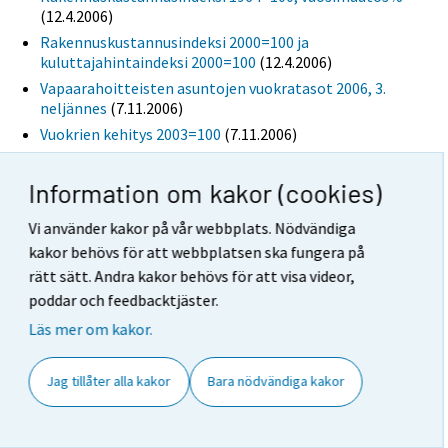
(12.4.2006)
Rakennuskustannusindeksi 2000=100 ja
kuluttajahintaindeksi 2000=100
(12.4.2006)
Vapaarahoitteisten asuntojen vuokratasot 2006, 3.
neljännes
(7.11.2006)
Vuokrien kehitys 2003=100
(7.11.2006)
april
Information om kakor (cookies)
Offentliggöranden
Hyrorna steg med 2,6 procent under oktober-
Vi använder kakor på vår webbplats. Nödvändiga
december
(7.2.2007)
kakor behövs för att webbplatsen ska fungera på
Vuokrat nousivat loka-joulukuussa 2,6 prosenttia
rätt sätt. Andra kakor behövs för att visa videor,
(7.2.2007)
poddar och feedbacktjäster.
Byggföretagens omsättning ökade med 11,5 procent
Läs mer om kakor.
i februari-april
(14.7.2006)
Rakennusyritysten liikevaihto kasvoi 11,5 prosenttia
Jag tillåter alla kakor
Bara nödvändiga kakor
helmi-huhtikuussa
(14.7.2006)
Försäljningen inom detaljhandeln ökade med 2,4
procent i april
(13.6.2006)