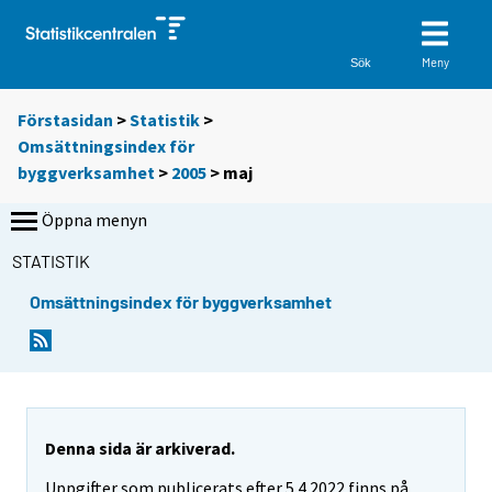
Meny
Sök
Förstasidan
>
Statistik
>
Omsättningsindex för
byggverksamhet
>
2005
>
maj
Öppna menyn
STATISTIK
Omsättningsindex för byggverksamhet
Denna sida är arkiverad.
Uppgifter som publicerats efter 5.4.2022 finns på