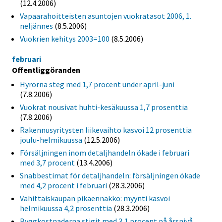
(12.4.2006)
Vapaarahoitteisten asuntojen vuokratasot 2006, 1.
neljännes
(8.5.2006)
Vuokrien kehitys 2003=100
(8.5.2006)
februari
Offentliggöranden
Hyrorna steg med 1,7 procent under april-juni
(7.8.2006)
Vuokrat nousivat huhti-kesäkuussa 1,7 prosenttia
(7.8.2006)
Rakennusyritysten liikevaihto kasvoi 12 prosenttia
joulu-helmikuussa
(12.5.2006)
Försäljningen inom detaljhandeln ökade i februari
med 3,7 procent
(13.4.2006)
Snabbestimat för detaljhandeln: försäljningen ökade
med 4,2 procent i februari
(28.3.2006)
Vähittäiskaupan pikaennakko: myynti kasvoi
helmikuussa 4,2 prosenttia
(28.3.2006)
Byggkostnaderna stigit med 3,1 procent på årsnivå