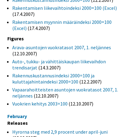
Rakennuskustannusindeksi 2000=100
(12.2.2007)
Rakentamisen liikevaihtoindeksi 2000=100 (Excel)
(17.4.2007)
Rakentamisen myynnin määräindeksi 2000=100
(Excel)
(17.4.2007)
Figures
Arava-asuntojen vuokratasot 2007, 1. neljännes
(12.10.2007)
Auto-, tukku- ja vähittäiskaupan liikevaihdon
trendisarjat
(14.3.2007)
Rakennuskustannusindeksi 2000=100 ja
kuluttajahintaindeksi 2000=100
(12.2.2007)
Vapaarahoitteisten asuntojen vuokratasot 2007, 1.
neljännes
(12.10.2007)
Vuokrien kehitys 2003=100
(12.10.2007)
February
Releases
Hyrorna steg med 2,9 procent under april-juni