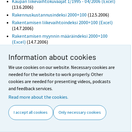
Kaupan liikevaihtokuvaajat 1/1995 - 04/2006 (Excel)
(13.6.2006)
Rakennuskustannusindeksi 2000=100
(12.5.2006)
Rakentamisen liikevaihtoindeksi 2000=100 (Excel)
(14.7.2006)
Rakentamisen myynnin määräindeksi 2000=100
(Excel)
(14.7.2006)
Figures
Information about cookies
Arava-asuntojen vuokratasot 2006, 4. neljännes
(7.2.2007)
We use cookies on our website. Necessary cookies are
Auto-, tukku- ja vähittäiskaupan liikevaihdon
needed for the website to work properly. Other
trendisarjat
(13.6.2006)
cookies are needed for presenting videos, podcasts
Maa- ja vesirakentamisen liikevaihtoindeksi 2000=100
and feedback services.
(14.7.2006)
Read more about the cookies.
Rakennuskustannusindeksi 1964=100, vuosimuutos%
(12.5.2006)
I accept all cookies
Only necessary cookies
Rakennuskustannusindeksi 2000=100 ja
kuluttajahintaindeksi 2000=100
(12.5.2006)
Rakentamisen liikevaihtoindeksi 2000=100
(14.7.2006)