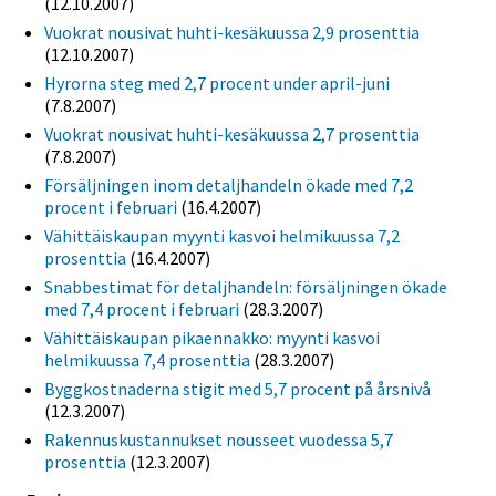
(12.10.2007)
Vuokrat nousivat huhti-kesäkuussa 2,9 prosenttia
(12.10.2007)
Hyrorna steg med 2,7 procent under april-juni
(7.8.2007)
Vuokrat nousivat huhti-kesäkuussa 2,7 prosenttia
(7.8.2007)
Försäljningen inom detaljhandeln ökade med 7,2
procent i februari
(16.4.2007)
Vähittäiskaupan myynti kasvoi helmikuussa 7,2
prosenttia
(16.4.2007)
Snabbestimat för detaljhandeln: försäljningen ökade
med 7,4 procent i februari
(28.3.2007)
Vähittäiskaupan pikaennakko: myynti kasvoi
helmikuussa 7,4 prosenttia
(28.3.2007)
Byggkostnaderna stigit med 5,7 procent på årsnivå
(12.3.2007)
Rakennuskustannukset nousseet vuodessa 5,7
prosenttia
(12.3.2007)