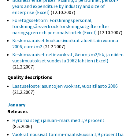
Business enterprises: R&amp;D personnel, person-
years and expenditure by industry and size of
enterprise (Excel)
(12.10.2007)
Företagssektorn: Forskningspersonal,
forskningsårsverk ock forskningsutgifter efter
näringsgren och personalstorlek (Excel)
(12.10.2007)
Keskimääräiset kuukausivuokrat alueittain vuonna
2006, euro/m2
(21.2.2007)
Keskimääräiset neliövuokrat, &euro;/m2/kk, ja niiden
vuosimuutokset vuodesta 1962 lähtien (Excel)
(21.2.2007)
Quality descriptions
Laatuseloste: asuntojen vuokrat, vuositilasto 2006
(21.2.2007)
January
Releases
Hyrorna steg i januari-mars med 1,9 procent
(8.5.2006)
Vuokrat nousivat tammi-maaliskuussa 1,9 prosenttia