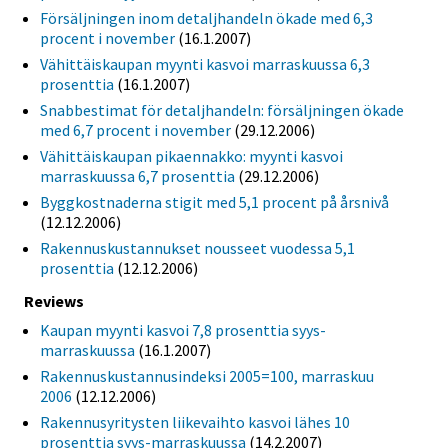
Försäljningen inom detaljhandeln ökade med 6,3
procent i november
(16.1.2007)
Vähittäiskaupan myynti kasvoi marraskuussa 6,3
prosenttia
(16.1.2007)
Snabbestimat för detaljhandeln: försäljningen ökade
med 6,7 procent i november
(29.12.2006)
Vähittäiskaupan pikaennakko: myynti kasvoi
marraskuussa 6,7 prosenttia
(29.12.2006)
Byggkostnaderna stigit med 5,1 procent på årsnivå
(12.12.2006)
Rakennuskustannukset nousseet vuodessa 5,1
prosenttia
(12.12.2006)
Reviews
Kaupan myynti kasvoi 7,8 prosenttia syys-
marraskuussa
(16.1.2007)
Rakennuskustannusindeksi 2005=100, marraskuu
2006
(12.12.2006)
Rakennusyritysten liikevaihto kasvoi lähes 10
prosenttia syys-marraskuussa
(14.2.2007)