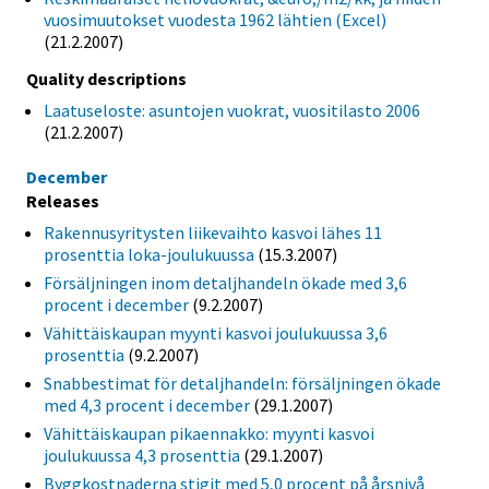
vuosimuutokset vuodesta 1962 lähtien (Excel)
(21.2.2007)
Quality descriptions
Laatuseloste: asuntojen vuokrat, vuositilasto 2006
(21.2.2007)
December
Releases
Rakennusyritysten liikevaihto kasvoi lähes 11
prosenttia loka-joulukuussa
(15.3.2007)
Försäljningen inom detaljhandeln ökade med 3,6
procent i december
(9.2.2007)
Vähittäiskaupan myynti kasvoi joulukuussa 3,6
prosenttia
(9.2.2007)
Snabbestimat för detaljhandeln: försäljningen ökade
med 4,3 procent i december
(29.1.2007)
Vähittäiskaupan pikaennakko: myynti kasvoi
joulukuussa 4,3 prosenttia
(29.1.2007)
Byggkostnaderna stigit med 5,0 procent på årsnivå