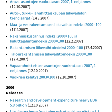
Arava-asuntojen vuokratasot 2007, 1. neljännes
(12.10.2007)
Auto-, tukku- ja vähittäiskaupan liikevaihdon
trendisarjat
(14.3.2007)
Maa- ja vesirakentamisen liikevaihtoindeksi 2000=100
(17.4.2007)
Rakennuskustannusindeksi 2000=100 ja
kuluttajahintaindeksi 2000=100
(12.2.2007)
Rakentamisen liikevaihtoindeksi 2000=100
(17.4.2007)
Talonrakentamisen liikevaihtoindeksi 2000=100
(17.4.2007)
Vapaarahoitteisten asuntojen vuokratasot 2007, 1.
neljännes
(12.10.2007)
Vuokrien kehitys 2003=100
(12.10.2007)
2006
Releases
Research and development expenditure nearly EUR
5.8 billion
(12.10.2007)
Utgifterna inom forskning och utveckling nästan 5,8