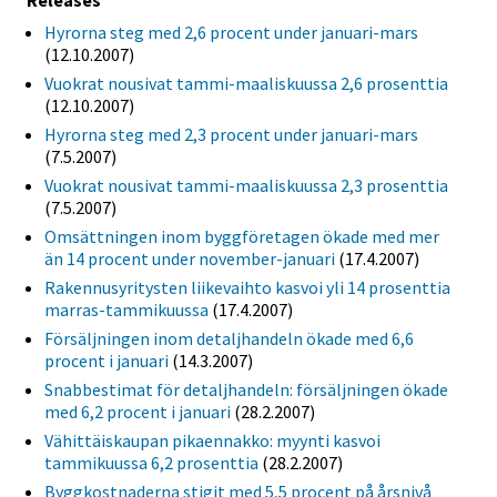
Releases
Hyrorna steg med 2,6 procent under januari-mars
(12.10.2007)
Vuokrat nousivat tammi-maaliskuussa 2,6 prosenttia
(12.10.2007)
Hyrorna steg med 2,3 procent under januari-mars
(7.5.2007)
Vuokrat nousivat tammi-maaliskuussa 2,3 prosenttia
(7.5.2007)
Omsättningen inom byggföretagen ökade med mer
än 14 procent under november-januari
(17.4.2007)
Rakennusyritysten liikevaihto kasvoi yli 14 prosenttia
marras-tammikuussa
(17.4.2007)
Försäljningen inom detaljhandeln ökade med 6,6
procent i januari
(14.3.2007)
Snabbestimat för detaljhandeln: försäljningen ökade
med 6,2 procent i januari
(28.2.2007)
Vähittäiskaupan pikaennakko: myynti kasvoi
tammikuussa 6,2 prosenttia
(28.2.2007)
Byggkostnaderna stigit med 5,5 procent på årsnivå