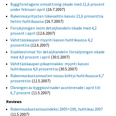
Byggföretagens omsättning ökade med 21,6 procent
under februari-april
(16.7.2007)
Rakennusyritysten liikevaihto kasvoi 21,6 prosenttia
helmi-huhtikuussa
(16.7.2007)
Försäljningen inom detaljhandeln ökade med 4,2
procent i april
(12.6.2007)
Vähittäiskaupan myynti kasvoi huhtikuussa 4,2
prosenttia
(12.6.2007)
Snabbestimat för detaljhandeln: försäljningen ökade
med 4,0 procent i april
(30.5.2007)
Vähittäiskaupan pikaennakko: myynti kasvoi
huhtikuussa 4,0 prosenttia
(30.5.2007)
Rakennuskustannusten nousu kiihtyi huhtikuussa 6,7
prosenttiin
(11.5.2007)
Ökningen av byggkostnader accelererade i april till
6,7 procent
(11.5.2007)
Reviews
Rakennuskustannusindeksi 2005=100, huhtikuu 2007
(11.5.2007)