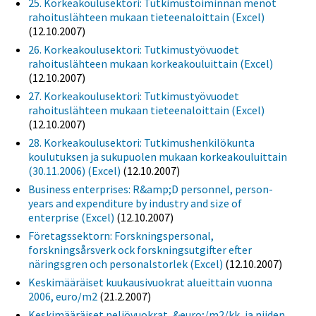
25. Korkeakoulusektori: Tutkimustoiminnan menot
rahoituslähteen mukaan tieteenaloittain (Excel)
(12.10.2007)
26. Korkeakoulusektori: Tutkimustyövuodet
rahoituslähteen mukaan korkeakouluittain (Excel)
(12.10.2007)
27. Korkeakoulusektori: Tutkimustyövuodet
rahoituslähteen mukaan tieteenaloittain (Excel)
(12.10.2007)
28. Korkeakoulusektori: Tutkimushenkilökunta
koulutuksen ja sukupuolen mukaan korkeakouluittain
(30.11.2006) (Excel)
(12.10.2007)
Business enterprises: R&amp;D personnel, person-
years and expenditure by industry and size of
enterprise (Excel)
(12.10.2007)
Företagssektorn: Forskningspersonal,
forskningsårsverk ock forskningsutgifter efter
näringsgren och personalstorlek (Excel)
(12.10.2007)
Keskimääräiset kuukausivuokrat alueittain vuonna
2006, euro/m2
(21.2.2007)
Keskimääräiset neliövuokrat, &euro;/m2/kk, ja niiden