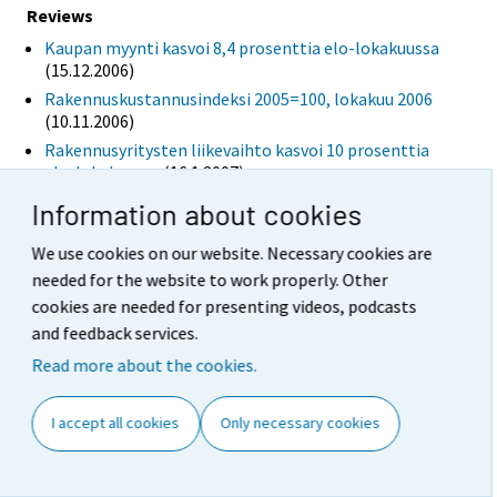
Reviews
Kaupan myynti kasvoi 8,4 prosenttia elo-lokakuussa
(15.12.2006)
Rakennuskustannusindeksi 2005=100, lokakuu 2006
(10.11.2006)
Rakennusyritysten liikevaihto kasvoi 10 prosenttia
elo-lokakuussa
(16.1.2007)
Information about cookies
Tables
Kaupan liikevaihtokuvaajat 1/1995 - 10/2006 (Excel)
We use cookies on our website. Necessary cookies are
(15.12.2006)
needed for the website to work properly. Other
Rakennuskustannusindeksi 2000=100
(10.11.2006)
cookies are needed for presenting videos, podcasts
Rakentamisen liikevaihtoindeksi 2000=100 (Excel)
and feedback services.
(16.1.2007)
Read more about the cookies.
Rakentamisen myynnin määräindeksi 2000=100
(Excel)
(16.1.2007)
I accept all cookies
Only necessary cookies
Figures
Auto-, tukku- ja vähittäiskaupan liikevaihdon
trendisarjat
(15.12.2006)