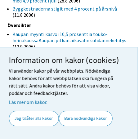
med 4,9 procent i juli
(28.8.2006)
Byggkostnaderna stigit med 4 procent på årsnivå
(11.8.2006)
Översikter
Kaupan myynti kasvoi 10,5 prosenttia touko-
heinäkuussaKaupan pitkän aikavälin suhdannekehitys
(12.9.2006)
Tabeller
Information om kakor (cookies)
Rakentamisen liikevaihtoindeksi 2000=100 (Excel)
Vi använder kakor på vår webbplats. Nödvändiga
(12.10.2006)
kakor behövs för att webbplatsen ska fungera på
Rakentamisen myynnin määräindeksi 2000=100
rätt sätt. Andra kakor behövs för att visa videor,
(Excel)
(12.10.2006)
poddar och feedbacktjäster.
augusti
Läs mer om kakor.
Offentliggöranden
Försäljningen inom detaljhandeln ökade med 5,3
Jag tillåter alla kakor
Bara nödvändiga kakor
procent i augusti
(13.10.2006)
Snabbestimat för detaljhandeln: försäljningen ökade
med 5,9 procent i augusti
(28.9.2006)