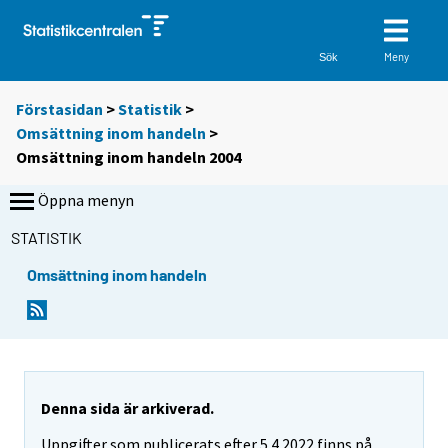
Meny
Sök
Förstasidan
>
Statistik
>
Omsättning inom handeln
>
Omsättning inom handeln 2004
Öppna menyn
STATISTIK
Omsättning inom handeln
Denna sida är arkiverad.
Uppgifter som publicerats efter 5.4.2022 finns på