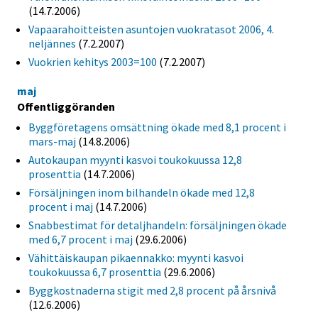
(14.7.2006)
Vapaarahoitteisten asuntojen vuokratasot 2006, 4.
neljännes
(7.2.2007)
Vuokrien kehitys 2003=100
(7.2.2007)
maj
Offentliggöranden
Byggföretagens omsättning ökade med 8,1 procent i
mars-maj
(14.8.2006)
Autokaupan myynti kasvoi toukokuussa 12,8
prosenttia
(14.7.2006)
Försäljningen inom bilhandeln ökade med 12,8
procent i maj
(14.7.2006)
Snabbestimat för detaljhandeln: försäljningen ökade
med 6,7 procent i maj
(29.6.2006)
Vähittäiskaupan pikaennakko: myynti kasvoi
toukokuussa 6,7 prosenttia
(29.6.2006)
Byggkostnaderna stigit med 2,8 procent på årsnivå
(12.6.2006)