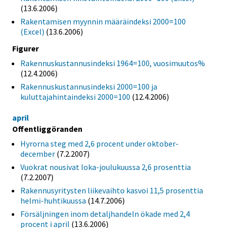
(13.6.2006)
Rakentamisen myynnin määräindeksi 2000=100
(Excel)
(13.6.2006)
Figurer
Rakennuskustannusindeksi 1964=100, vuosimuutos%
(12.4.2006)
Rakennuskustannusindeksi 2000=100 ja
kuluttajahintaindeksi 2000=100
(12.4.2006)
april
Offentliggöranden
Hyrorna steg med 2,6 procent under oktober-
december
(7.2.2007)
Vuokrat nousivat loka-joulukuussa 2,6 prosenttia
(7.2.2007)
Rakennusyritysten liikevaihto kasvoi 11,5 prosenttia
helmi-huhtikuussa
(14.7.2006)
Försäljningen inom detaljhandeln ökade med 2,4
procent i april
(13.6.2006)